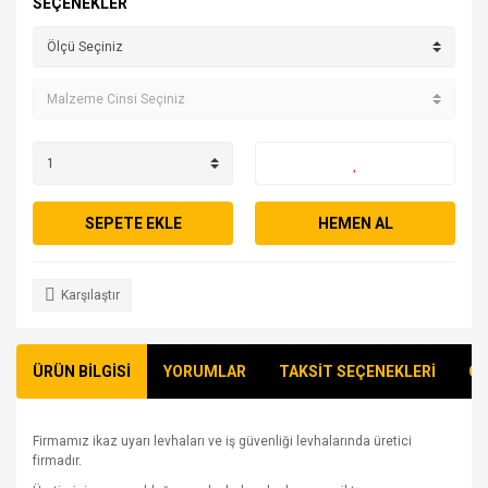
SEÇENEKLER
SEPETE EKLE
HEMEN AL
Karşılaştır
ÜRÜN BİLGİSİ
YORUMLAR
TAKSİT SEÇENEKLERİ
ÖN
Firmamız ikaz uyarı levhaları ve iş güvenliği levhalarında üretici
firmadır.