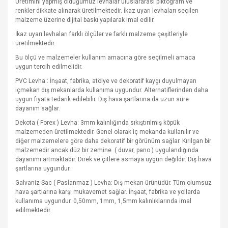
Üretimini yapmış olduğumuz levhalar uluslararası piktogram ve
renkler dikkate alınarak üretilmektedir. İkaz uyarı levhaları seçilen
malzeme üzerine dijital baskı yapılarak imal edilir.
İkaz uyarı levhaları farklı ölçüler ve farklı malzeme çeşitleriyle
üretilmektedir.
Bu ölçü ve malzemeler kullanım amacına göre seçilmeli amaca
uygun tercih edilmelidir.
PVC Levha : İnşaat, fabrika, atölye ve dekoratif kaygı duyulmayan
içmekan dış mekanlarda kullanıma uygundur. Alternatiflerinden daha
uygun fiyata tedarik edilebilir. Dış hava şartlarına da uzun süre
dayanım sağlar.
Dekota ( Forex ) Levha: 3mm kalınlığında sıkıştırılmış köpük
malzemeden üretilmektedir. Genel olarak iç mekanda kullanılır ve
diğer malzemelere göre daha dekoratif bir görünüm sağlar. Kırılgan bir
malzemedir ancak düz bir zemine
( duvar, pano ) uygulandığında
dayanımı artmaktadır. Direk ve çitlere asmaya uygun değildir. Dış hava
şartlarına uygundur.
Galvaniz Sac ( Paslanmaz ) Levha: Dış mekan ürünüdür. Tüm olumsuz
hava şartlarına karşı mukavemet sağlar. İnşaat, fabrika ve yollarda
kullanıma uygundur. 0,50mm, 1mm, 1,5mm kalınlıklarında imal
edilmektedir.