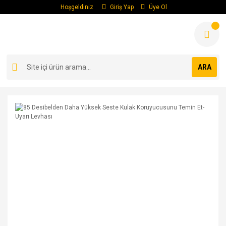
Hoşgeldiniz
Giriş Yap
Üye Ol
ARA