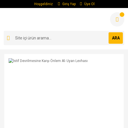
Hoşgeldiniz
Giriş Yap
Üye Ol
ARA