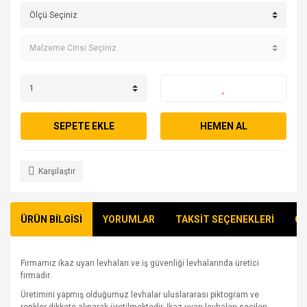
SEPETE EKLE
HEMEN AL
Karşılaştır
ÜRÜN BİLGİSİ
YORUMLAR
TAKSİT SEÇENEKLERİ
ÖN
Firmamız ikaz uyarı levhaları ve iş güvenliği levhalarında üretici
firmadır.
Üretimini yapmış olduğumuz levhalar uluslararası piktogram ve