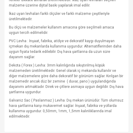
renkler dikkate alınarak üretilmektedir. İkaz uyarı levhaları seçilen
malzeme üzerine dijital baskı yapılarak imal edilir.
İkaz uyarı levhaları farklı ölçüler ve farklı malzeme çeşitleriyle
üretilmektedir.
Bu ölçü ve malzemeler kullanım amacına göre seçilmeli amaca
uygun tercih edilmelidir.
PVC Levha : İnşaat, fabrika, atölye ve dekoratif kaygı duyulmayan
içmekan dış mekanlarda kullanıma uygundur. Alternatiflerinden daha
uygun fiyata tedarik edilebilir. Dış hava şartlarına da uzun süre
dayanım sağlar.
Dekota ( Forex ) Levha: 3mm kalınlığında sıkıştırılmış köpük
malzemeden üretilmektedir. Genel olarak iç mekanda kullanılır ve
diğer malzemelere göre daha dekoratif bir görünüm sağlar. Kırılgan bir
malzemedir ancak düz bir zemine
( duvar, pano ) uygulandığında
dayanımı artmaktadır. Direk ve çitlere asmaya uygun değildir. Dış hava
şartlarına uygundur.
Galvaniz Sac ( Paslanmaz ) Levha: Dış mekan ürünüdür. Tüm olumsuz
hava şartlarına karşı mukavemet sağlar. İnşaat, fabrika ve yollarda
kullanıma uygundur. 0,50mm, 1mm, 1,5mm kalınlıklarında imal
edilmektedir.