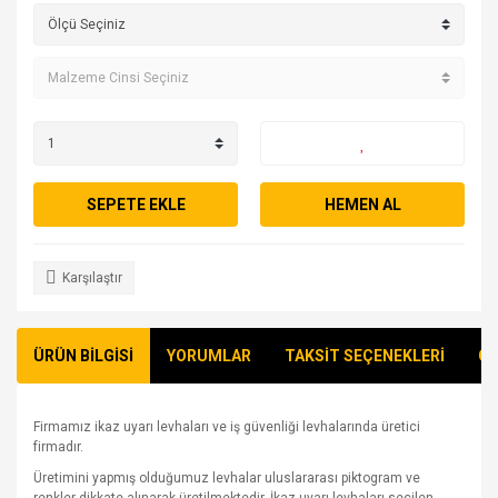
SEPETE EKLE
HEMEN AL
Karşılaştır
ÜRÜN BİLGİSİ
YORUMLAR
TAKSİT SEÇENEKLERİ
ÖN
Firmamız ikaz uyarı levhaları ve iş güvenliği levhalarında üretici
firmadır.
Üretimini yapmış olduğumuz levhalar uluslararası piktogram ve