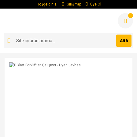
Hoşgeldiniz
Giriş Yap
Üye Ol
ARA