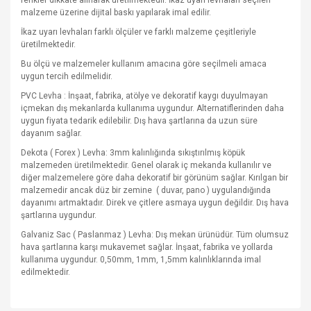
renkler dikkate alınarak üretilmektedir. İkaz uyarı levhaları seçilen
malzeme üzerine dijital baskı yapılarak imal edilir.
İkaz uyarı levhaları farklı ölçüler ve farklı malzeme çeşitleriyle
üretilmektedir.
Bu ölçü ve malzemeler kullanım amacına göre seçilmeli amaca
uygun tercih edilmelidir.
PVC Levha : İnşaat, fabrika, atölye ve dekoratif kaygı duyulmayan
içmekan dış mekanlarda kullanıma uygundur. Alternatiflerinden daha
uygun fiyata tedarik edilebilir. Dış hava şartlarına da uzun süre
dayanım sağlar.
Dekota ( Forex ) Levha: 3mm kalınlığında sıkıştırılmış köpük
malzemeden üretilmektedir. Genel olarak iç mekanda kullanılır ve
diğer malzemelere göre daha dekoratif bir görünüm sağlar. Kırılgan bir
malzemedir ancak düz bir zemine
( duvar, pano ) uygulandığında
dayanımı artmaktadır. Direk ve çitlere asmaya uygun değildir. Dış hava
şartlarına uygundur.
Galvaniz Sac ( Paslanmaz ) Levha: Dış mekan ürünüdür. Tüm olumsuz
hava şartlarına karşı mukavemet sağlar. İnşaat, fabrika ve yollarda
kullanıma uygundur. 0,50mm, 1mm, 1,5mm kalınlıklarında imal
edilmektedir.