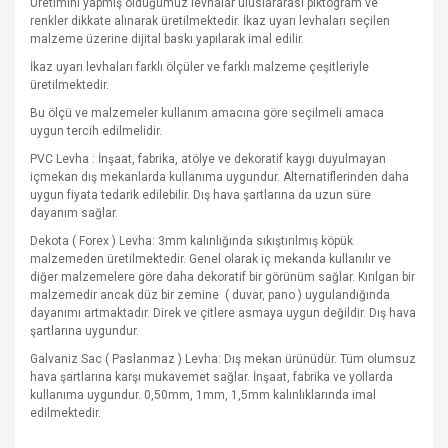
Üretimini yapmış olduğumuz levhalar uluslararası piktogram ve
renkler dikkate alınarak üretilmektedir. İkaz uyarı levhaları seçilen
malzeme üzerine dijital baskı yapılarak imal edilir.
İkaz uyarı levhaları farklı ölçüler ve farklı malzeme çeşitleriyle
üretilmektedir.
Bu ölçü ve malzemeler kullanım amacına göre seçilmeli amaca
uygun tercih edilmelidir.
PVC Levha : İnşaat, fabrika, atölye ve dekoratif kaygı duyulmayan
içmekan dış mekanlarda kullanıma uygundur. Alternatiflerinden daha
uygun fiyata tedarik edilebilir. Dış hava şartlarına da uzun süre
dayanım sağlar.
Dekota ( Forex ) Levha: 3mm kalınlığında sıkıştırılmış köpük
malzemeden üretilmektedir. Genel olarak iç mekanda kullanılır ve
diğer malzemelere göre daha dekoratif bir görünüm sağlar. Kırılgan bir
malzemedir ancak düz bir zemine
( duvar, pano ) uygulandığında
dayanımı artmaktadır. Direk ve çitlere asmaya uygun değildir. Dış hava
şartlarına uygundur.
Galvaniz Sac ( Paslanmaz ) Levha: Dış mekan ürünüdür. Tüm olumsuz
hava şartlarına karşı mukavemet sağlar. İnşaat, fabrika ve yollarda
kullanıma uygundur. 0,50mm, 1mm, 1,5mm kalınlıklarında imal
edilmektedir.