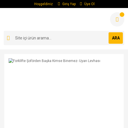
Hoşgeldiniz
Giriş Yap
Üye Ol
ARA