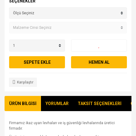
SEÇENEKLER
SEPETE EKLE
HEMEN AL
Karşılaştır
ÜRÜN BİLGİSİ
YORUMLAR
TAKSİT SEÇENEKLERİ
ÖN
Firmamız ikaz uyarı levhaları ve iş güvenliği levhalarında üretici
firmadır.