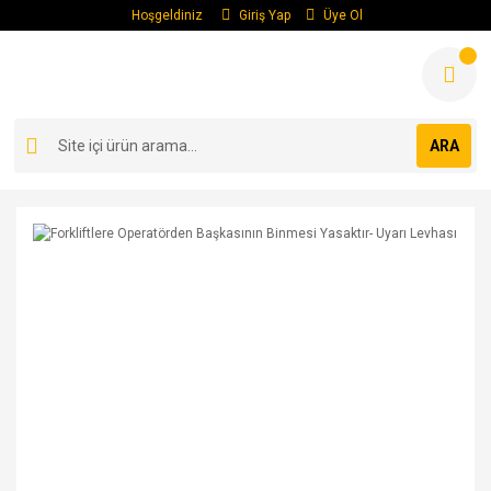
Hoşgeldiniz
Giriş Yap
Üye Ol
ARA