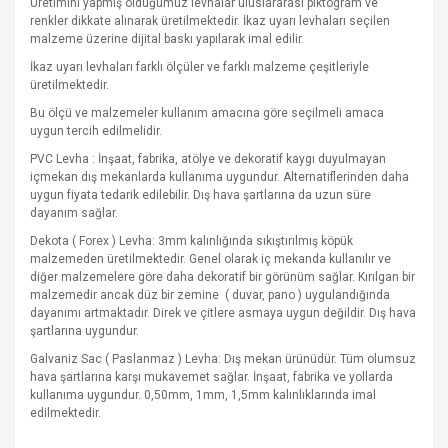
Üretimini yapmış olduğumuz levhalar uluslararası piktogram ve
renkler dikkate alınarak üretilmektedir. İkaz uyarı levhaları seçilen
malzeme üzerine dijital baskı yapılarak imal edilir.
İkaz uyarı levhaları farklı ölçüler ve farklı malzeme çeşitleriyle
üretilmektedir.
Bu ölçü ve malzemeler kullanım amacına göre seçilmeli amaca
uygun tercih edilmelidir.
PVC Levha : İnşaat, fabrika, atölye ve dekoratif kaygı duyulmayan
içmekan dış mekanlarda kullanıma uygundur. Alternatiflerinden daha
uygun fiyata tedarik edilebilir. Dış hava şartlarına da uzun süre
dayanım sağlar.
Dekota ( Forex ) Levha: 3mm kalınlığında sıkıştırılmış köpük
malzemeden üretilmektedir. Genel olarak iç mekanda kullanılır ve
diğer malzemelere göre daha dekoratif bir görünüm sağlar. Kırılgan bir
malzemedir ancak düz bir zemine
( duvar, pano ) uygulandığında
dayanımı artmaktadır. Direk ve çitlere asmaya uygun değildir. Dış hava
şartlarına uygundur.
Galvaniz Sac ( Paslanmaz ) Levha: Dış mekan ürünüdür. Tüm olumsuz
hava şartlarına karşı mukavemet sağlar. İnşaat, fabrika ve yollarda
kullanıma uygundur. 0,50mm, 1mm, 1,5mm kalınlıklarında imal
edilmektedir.