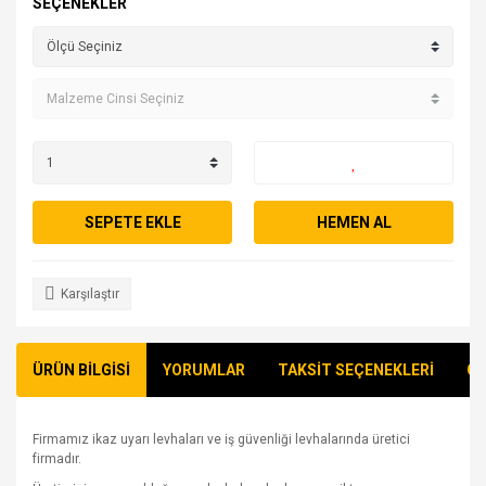
SEÇENEKLER
SEPETE EKLE
HEMEN AL
Karşılaştır
ÜRÜN BİLGİSİ
YORUMLAR
TAKSİT SEÇENEKLERİ
ÖN
Firmamız ikaz uyarı levhaları ve iş güvenliği levhalarında üretici
firmadır.