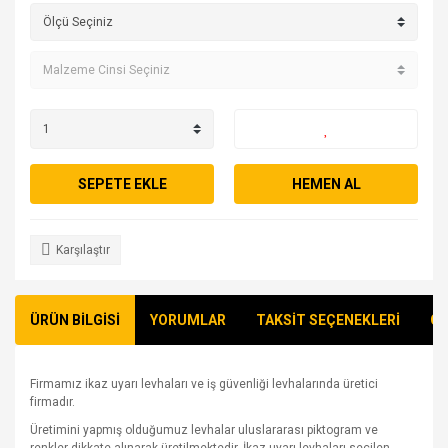
SEPETE EKLE
HEMEN AL
Karşılaştır
ÜRÜN BİLGİSİ
YORUMLAR
TAKSİT SEÇENEKLERİ
ÖN
Firmamız ikaz uyarı levhaları ve iş güvenliği levhalarında üretici
firmadır.
Üretimini yapmış olduğumuz levhalar uluslararası piktogram ve