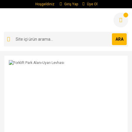
Hoşgeldiniz
Giriş Yap
Üye Ol
ARA