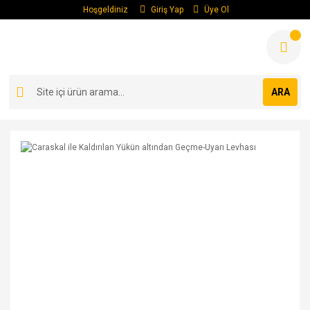
Hoşgeldiniz
Giriş Yap
Üye Ol
ARA