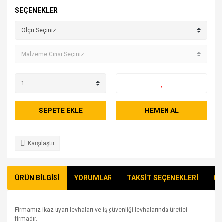
SEÇENEKLER
SEPETE EKLE
HEMEN AL
Karşılaştır
ÜRÜN BİLGİSİ
YORUMLAR
TAKSİT SEÇENEKLERİ
ÖN
Firmamız ikaz uyarı levhaları ve iş güvenliği levhalarında üretici
firmadır.