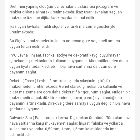
Üretimini yapmış olduğumuz levhalar uluslararası piktogram ve
renkler dikkate alınarak üretilmektedir. İkaz uyarı levhaları seçilen
malzeme üzerine dijital baskı yapılarak imal edilir.
İkaz uyarı levhaları farklı ölçüler ve farklı malzeme çeşitleriyle
üretilmektedir.
Bu ölçü ve malzemeler kullanım amacına göre seçilmeli amaca
uygun tercih edilmelidir.
PVC Levha : İnşaat, fabrika, atölye ve dekoratif kaygı duyulmayan
içmekan dış mekanlarda kullanıma uygundur. Alternatiflerinden daha
uygun fiyata tedarik edilebilir. Dış hava şartlarına da uzun süre
dayanım sağlar.
Dekota ( Forex ) Levha: 3mm kalınlığında sıkıştırılmış köpük
malzemeden üretilmektedir. Genel olarak iç mekanda kullanılır ve
diğer malzemelere göre daha dekoratif bir görünüm sağlar. Kırılgan bir
malzemedir ancak düz bir zemine
( duvar, pano ) uygulandığında
dayanımı artmaktadır. Direk ve çitlere asmaya uygun değildir. Dış hava
şartlarına uygundur.
Galvaniz Sac ( Paslanmaz ) Levha: Dış mekan ürünüdür. Tüm olumsuz
hava şartlarına karşı mukavemet sağlar. İnşaat, fabrika ve yollarda
kullanıma uygundur. 0,50mm, 1mm, 1,5mm kalınlıklarında imal
edilmektedir.