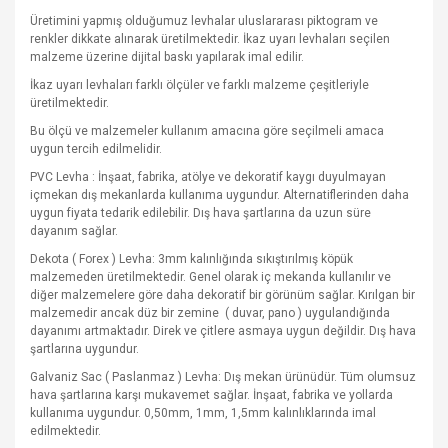
Üretimini yapmış olduğumuz levhalar uluslararası piktogram ve
renkler dikkate alınarak üretilmektedir. İkaz uyarı levhaları seçilen
malzeme üzerine dijital baskı yapılarak imal edilir.
İkaz uyarı levhaları farklı ölçüler ve farklı malzeme çeşitleriyle
üretilmektedir.
Bu ölçü ve malzemeler kullanım amacına göre seçilmeli amaca
uygun tercih edilmelidir.
PVC Levha : İnşaat, fabrika, atölye ve dekoratif kaygı duyulmayan
içmekan dış mekanlarda kullanıma uygundur. Alternatiflerinden daha
uygun fiyata tedarik edilebilir. Dış hava şartlarına da uzun süre
dayanım sağlar.
Dekota ( Forex ) Levha: 3mm kalınlığında sıkıştırılmış köpük
malzemeden üretilmektedir. Genel olarak iç mekanda kullanılır ve
diğer malzemelere göre daha dekoratif bir görünüm sağlar. Kırılgan bir
malzemedir ancak düz bir zemine
( duvar, pano ) uygulandığında
dayanımı artmaktadır. Direk ve çitlere asmaya uygun değildir. Dış hava
şartlarına uygundur.
Galvaniz Sac ( Paslanmaz ) Levha: Dış mekan ürünüdür. Tüm olumsuz
hava şartlarına karşı mukavemet sağlar. İnşaat, fabrika ve yollarda
kullanıma uygundur. 0,50mm, 1mm, 1,5mm kalınlıklarında imal
edilmektedir.