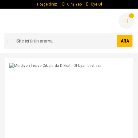
Hoşgeldiniz
Giriş Yap
Üye Ol
ARA