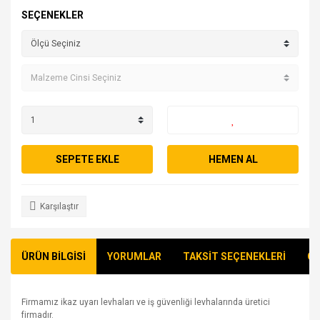
SEÇENEKLER
SEPETE EKLE
HEMEN AL
Karşılaştır
ÜRÜN BİLGİSİ
YORUMLAR
TAKSİT SEÇENEKLERİ
ÖN
Firmamız ikaz uyarı levhaları ve iş güvenliği levhalarında üretici
firmadır.