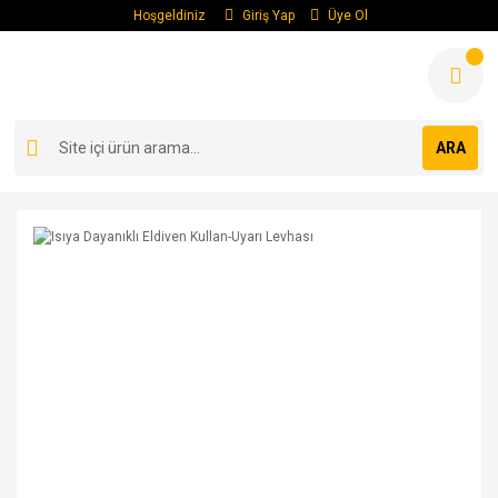
Hoşgeldiniz
Giriş Yap
Üye Ol
ARA