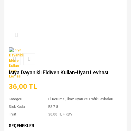
Isıya Dayanıklı Eldiven Kullan-Uyarı Levhası
36,00 TL
Kategori
El Koruma
,
İkaz Uyarı ve Trafik Levhaları
Stok Kodu
ES 7-8
Fiyat
30,00 TL + KDV
SEÇENEKLER