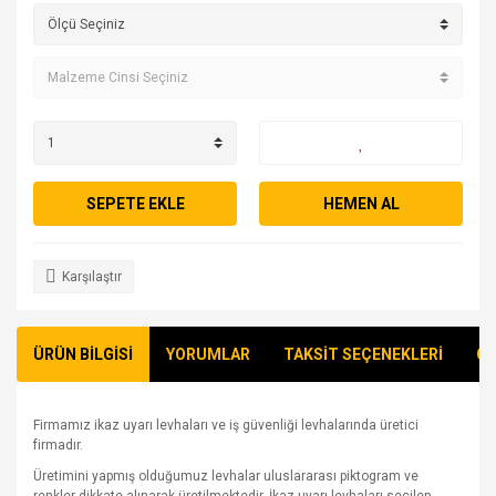
SEPETE EKLE
HEMEN AL
Karşılaştır
ÜRÜN BİLGİSİ
YORUMLAR
TAKSİT SEÇENEKLERİ
ÖN
Firmamız ikaz uyarı levhaları ve iş güvenliği levhalarında üretici
firmadır.
Üretimini yapmış olduğumuz levhalar uluslararası piktogram ve