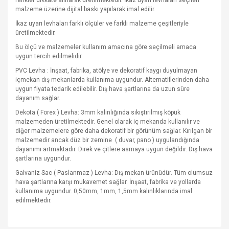
renkler dikkate alınarak üretilmektedir. İkaz uyarı levhaları seçilen
malzeme üzerine dijital baskı yapılarak imal edilir.
İkaz uyarı levhaları farklı ölçüler ve farklı malzeme çeşitleriyle
üretilmektedir.
Bu ölçü ve malzemeler kullanım amacına göre seçilmeli amaca
uygun tercih edilmelidir.
PVC Levha : İnşaat, fabrika, atölye ve dekoratif kaygı duyulmayan
içmekan dış mekanlarda kullanıma uygundur. Alternatiflerinden daha
uygun fiyata tedarik edilebilir. Dış hava şartlarına da uzun süre
dayanım sağlar.
Dekota ( Forex ) Levha: 3mm kalınlığında sıkıştırılmış köpük
malzemeden üretilmektedir. Genel olarak iç mekanda kullanılır ve
diğer malzemelere göre daha dekoratif bir görünüm sağlar. Kırılgan bir
malzemedir ancak düz bir zemine
( duvar, pano ) uygulandığında
dayanımı artmaktadır. Direk ve çitlere asmaya uygun değildir. Dış hava
şartlarına uygundur.
Galvaniz Sac ( Paslanmaz ) Levha: Dış mekan ürünüdür. Tüm olumsuz
hava şartlarına karşı mukavemet sağlar. İnşaat, fabrika ve yollarda
kullanıma uygundur. 0,50mm, 1mm, 1,5mm kalınlıklarında imal
edilmektedir.