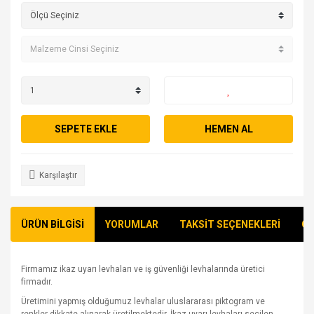
SEPETE EKLE
HEMEN AL
Karşılaştır
ÜRÜN BİLGİSİ
YORUMLAR
TAKSİT SEÇENEKLERİ
ÖN
Firmamız ikaz uyarı levhaları ve iş güvenliği levhalarında üretici
firmadır.
Üretimini yapmış olduğumuz levhalar uluslararası piktogram ve