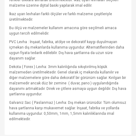
renkler dikkate alınarak üretilmektedir. İkaz uyarı levhaları seçilen
malzeme üzerine dijital baskı yapılarak imal edilir.
İkaz uyarı levhaları farklı ölçüler ve farklı malzeme çeşitleriyle
üretilmektedir.
Bu ölçü ve malzemeler kullanım amacına göre seçilmeli amaca
uygun tercih edilmelidir.
PVC Levha : İnşaat, fabrika, atölye ve dekoratif kaygı duyulmayan
içmekan dış mekanlarda kullanıma uygundur. Alternatiflerinden daha
uygun fiyata tedarik edilebilir. Dış hava şartlarına da uzun süre
dayanım sağlar.
Dekota ( Forex ) Levha: 3mm kalınlığında sıkıştırılmış köpük
malzemeden üretilmektedir. Genel olarak iç mekanda kullanılır ve
diğer malzemelere göre daha dekoratif bir görünüm sağlar. Kırılgan bir
malzemedir ancak düz bir zemine
( duvar, pano ) uygulandığında
dayanımı artmaktadır. Direk ve çitlere asmaya uygun değildir. Dış hava
şartlarına uygundur.
Galvaniz Sac ( Paslanmaz ) Levha: Dış mekan ürünüdür. Tüm olumsuz
hava şartlarına karşı mukavemet sağlar. İnşaat, fabrika ve yollarda
kullanıma uygundur. 0,50mm, 1mm, 1,5mm kalınlıklarında imal
edilmektedir.