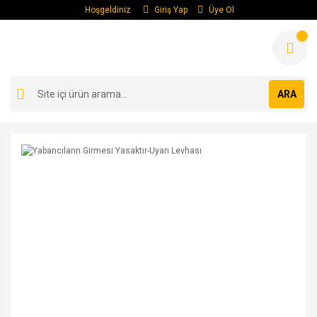
Hoşgeldiniz
Giriş Yap
Üye Ol
ARA