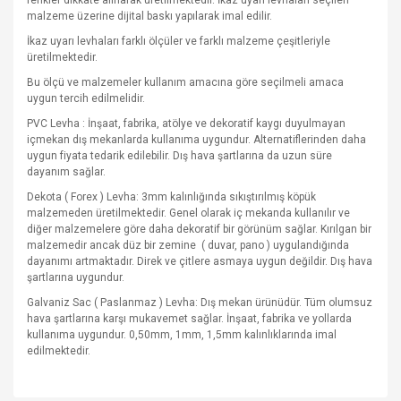
renkler dikkate alınarak üretilmektedir. İkaz uyarı levhaları seçilen
malzeme üzerine dijital baskı yapılarak imal edilir.
İkaz uyarı levhaları farklı ölçüler ve farklı malzeme çeşitleriyle
üretilmektedir.
Bu ölçü ve malzemeler kullanım amacına göre seçilmeli amaca
uygun tercih edilmelidir.
PVC Levha : İnşaat, fabrika, atölye ve dekoratif kaygı duyulmayan
içmekan dış mekanlarda kullanıma uygundur. Alternatiflerinden daha
uygun fiyata tedarik edilebilir. Dış hava şartlarına da uzun süre
dayanım sağlar.
Dekota ( Forex ) Levha: 3mm kalınlığında sıkıştırılmış köpük
malzemeden üretilmektedir. Genel olarak iç mekanda kullanılır ve
diğer malzemelere göre daha dekoratif bir görünüm sağlar. Kırılgan bir
malzemedir ancak düz bir zemine
( duvar, pano ) uygulandığında
dayanımı artmaktadır. Direk ve çitlere asmaya uygun değildir. Dış hava
şartlarına uygundur.
Galvaniz Sac ( Paslanmaz ) Levha: Dış mekan ürünüdür. Tüm olumsuz
hava şartlarına karşı mukavemet sağlar. İnşaat, fabrika ve yollarda
kullanıma uygundur. 0,50mm, 1mm, 1,5mm kalınlıklarında imal
edilmektedir.