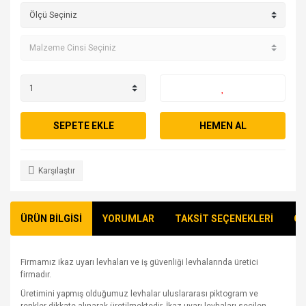
SEPETE EKLE
HEMEN AL
Karşılaştır
ÜRÜN BİLGİSİ
YORUMLAR
TAKSİT SEÇENEKLERİ
ÖN
Firmamız ikaz uyarı levhaları ve iş güvenliği levhalarında üretici
firmadır.
Üretimini yapmış olduğumuz levhalar uluslararası piktogram ve