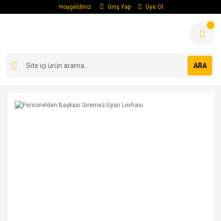
Hoşgeldiniz
Giriş Yap
Üye Ol
ARA