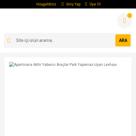
Hoşgeldiniz
Giriş Yap
Üye Ol
ARA