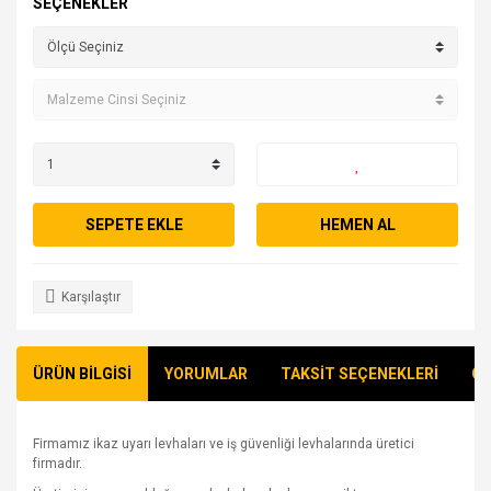
SEÇENEKLER
SEPETE EKLE
HEMEN AL
Karşılaştır
ÜRÜN BİLGİSİ
YORUMLAR
TAKSİT SEÇENEKLERİ
ÖN
Firmamız ikaz uyarı levhaları ve iş güvenliği levhalarında üretici
firmadır.