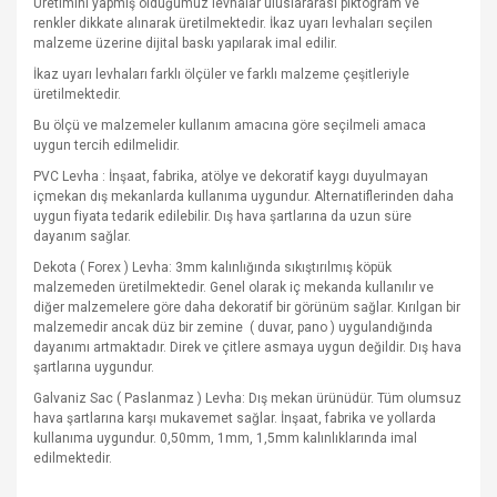
Üretimini yapmış olduğumuz levhalar uluslararası piktogram ve
renkler dikkate alınarak üretilmektedir. İkaz uyarı levhaları seçilen
malzeme üzerine dijital baskı yapılarak imal edilir.
İkaz uyarı levhaları farklı ölçüler ve farklı malzeme çeşitleriyle
üretilmektedir.
Bu ölçü ve malzemeler kullanım amacına göre seçilmeli amaca
uygun tercih edilmelidir.
PVC Levha : İnşaat, fabrika, atölye ve dekoratif kaygı duyulmayan
içmekan dış mekanlarda kullanıma uygundur. Alternatiflerinden daha
uygun fiyata tedarik edilebilir. Dış hava şartlarına da uzun süre
dayanım sağlar.
Dekota ( Forex ) Levha: 3mm kalınlığında sıkıştırılmış köpük
malzemeden üretilmektedir. Genel olarak iç mekanda kullanılır ve
diğer malzemelere göre daha dekoratif bir görünüm sağlar. Kırılgan bir
malzemedir ancak düz bir zemine
( duvar, pano ) uygulandığında
dayanımı artmaktadır. Direk ve çitlere asmaya uygun değildir. Dış hava
şartlarına uygundur.
Galvaniz Sac ( Paslanmaz ) Levha: Dış mekan ürünüdür. Tüm olumsuz
hava şartlarına karşı mukavemet sağlar. İnşaat, fabrika ve yollarda
kullanıma uygundur. 0,50mm, 1mm, 1,5mm kalınlıklarında imal
edilmektedir.