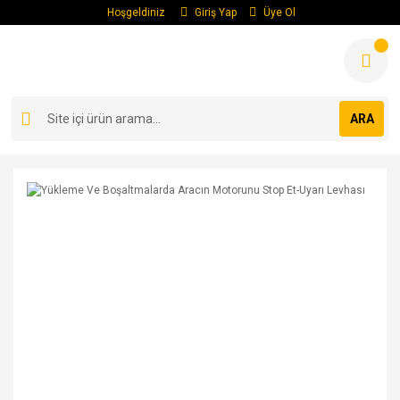
Hoşgeldiniz
Giriş Yap
Üye Ol
ARA