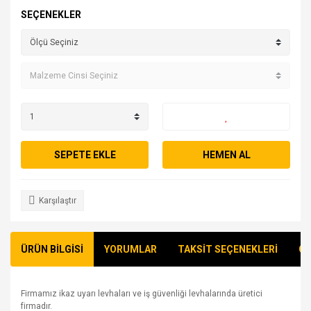
SEÇENEKLER
SEPETE EKLE
HEMEN AL
Karşılaştır
ÜRÜN BİLGİSİ
YORUMLAR
TAKSİT SEÇENEKLERİ
ÖN
Firmamız ikaz uyarı levhaları ve iş güvenliği levhalarında üretici
firmadır.