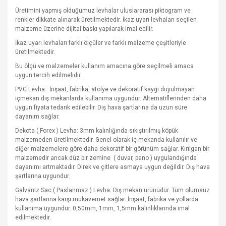
Üretimini yapmış olduğumuz levhalar uluslararası piktogram ve
renkler dikkate alınarak üretilmektedir. İkaz uyarı levhaları seçilen
malzeme üzerine dijital baskı yapılarak imal edilir.
İkaz uyarı levhaları farklı ölçüler ve farklı malzeme çeşitleriyle
üretilmektedir.
Bu ölçü ve malzemeler kullanım amacına göre seçilmeli amaca
uygun tercih edilmelidir.
PVC Levha : İnşaat, fabrika, atölye ve dekoratif kaygı duyulmayan
içmekan dış mekanlarda kullanıma uygundur. Alternatiflerinden daha
uygun fiyata tedarik edilebilir. Dış hava şartlarına da uzun süre
dayanım sağlar.
Dekota ( Forex ) Levha: 3mm kalınlığında sıkıştırılmış köpük
malzemeden üretilmektedir. Genel olarak iç mekanda kullanılır ve
diğer malzemelere göre daha dekoratif bir görünüm sağlar. Kırılgan bir
malzemedir ancak düz bir zemine
( duvar, pano ) uygulandığında
dayanımı artmaktadır. Direk ve çitlere asmaya uygun değildir. Dış hava
şartlarına uygundur.
Galvaniz Sac ( Paslanmaz ) Levha: Dış mekan ürünüdür. Tüm olumsuz
hava şartlarına karşı mukavemet sağlar. İnşaat, fabrika ve yollarda
kullanıma uygundur. 0,50mm, 1mm, 1,5mm kalınlıklarında imal
edilmektedir.