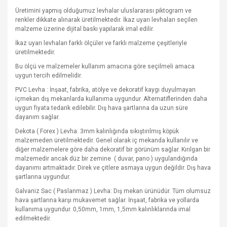
Üretimini yapmış olduğumuz levhalar uluslararası piktogram ve
renkler dikkate alınarak üretilmektedir. İkaz uyarı levhaları seçilen
malzeme üzerine dijital baskı yapılarak imal edilir.
İkaz uyarı levhaları farklı ölçüler ve farklı malzeme çeşitleriyle
üretilmektedir.
Bu ölçü ve malzemeler kullanım amacına göre seçilmeli amaca
uygun tercih edilmelidir.
PVC Levha : İnşaat, fabrika, atölye ve dekoratif kaygı duyulmayan
içmekan dış mekanlarda kullanıma uygundur. Alternatiflerinden daha
uygun fiyata tedarik edilebilir. Dış hava şartlarına da uzun süre
dayanım sağlar.
Dekota ( Forex ) Levha: 3mm kalınlığında sıkıştırılmış köpük
malzemeden üretilmektedir. Genel olarak iç mekanda kullanılır ve
diğer malzemelere göre daha dekoratif bir görünüm sağlar. Kırılgan bir
malzemedir ancak düz bir zemine
( duvar, pano ) uygulandığında
dayanımı artmaktadır. Direk ve çitlere asmaya uygun değildir. Dış hava
şartlarına uygundur.
Galvaniz Sac ( Paslanmaz ) Levha: Dış mekan ürünüdür. Tüm olumsuz
hava şartlarına karşı mukavemet sağlar. İnşaat, fabrika ve yollarda
kullanıma uygundur. 0,50mm, 1mm, 1,5mm kalınlıklarında imal
edilmektedir.