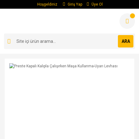
Hoşgeldiniz
Giriş Yap
Üye Ol
ARA