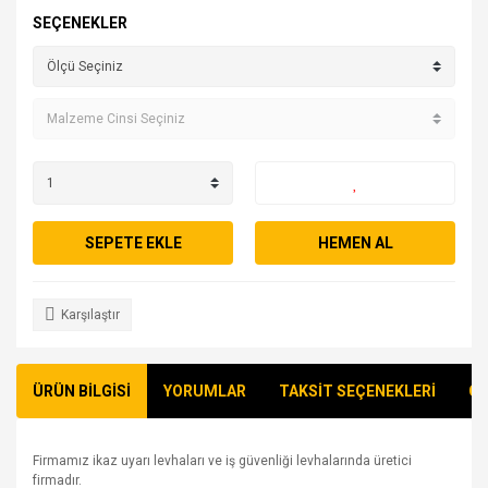
SEÇENEKLER
SEPETE EKLE
HEMEN AL
Karşılaştır
ÜRÜN BİLGİSİ
YORUMLAR
TAKSİT SEÇENEKLERİ
ÖN
Firmamız ikaz uyarı levhaları ve iş güvenliği levhalarında üretici
firmadır.