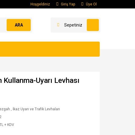
Hoşgeldiniz
Giriş Yap
Üye Ol
ARA
Sepetiniz
ım Kullanma-Uyarı Levhası
Tezgah
,
İkaz Uyarı ve Trafik Levhaları
2
TL + KDV