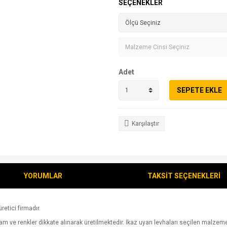
SEÇENEKLER
Adet
SEPETE EKLE
Karşılaştır
YORUMLAR
TAKSİT SEÇENEKLERİ
retici firmadır.
 ve renkler dikkate alınarak üretilmektedir. İkaz uyarı levhaları seçilen malzeme üz