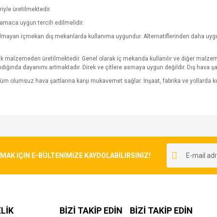
riyle üretilmektedir.
amaca uygun tercih edilmelidir.
yulmayan içmekan dış mekanlarda kullanıma uygundur. Alternatiflerinden daha uygun 
pük malzemeden üretilmektedir. Genel olarak iç mekanda kullanılır ve diğer malzeme
ndığında dayanımı artmaktadır. Direk ve çitlere asmaya uygun değildir. Dış hava şa
üm olumsuz hava şartlarına karşı mukavemet sağlar. İnşaat, fabrika ve yollarda
e diğer konularda yetersiz gördüğünüz noktaları öneri formunu kullanarak tarafımı
Bu ürüne ilk yorumu siz yapın!
r.
K İÇİN E-BÜLTENİMİZE KAYDOLABİLİRSİNİZ!
Yorum Yaz
LİK
BİZİ TAKİP EDİN
BİZİ TAKİP EDİN