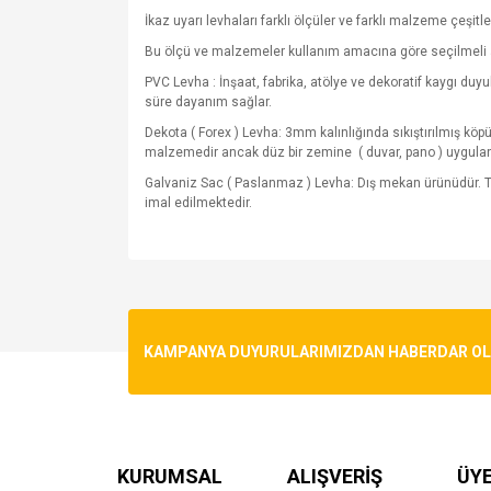
İkaz uyarı levhaları farklı ölçüler ve farklı malzeme çeşitle
Bu ölçü ve malzemeler kullanım amacına göre seçilmeli 
PVC Levha : İnşaat, fabrika, atölye ve dekoratif kaygı du
süre dayanım sağlar.
Dekota ( Forex ) Levha: 3mm kalınlığında sıkıştırılmış kö
malzemedir ancak düz bir zemine
( duvar, pano ) uygula
Galvaniz Sac ( Paslanmaz ) Levha: Dış mekan ürünüdür. T
imal edilmektedir.
Bu ürünün fiyat bilgisi, resim, ürün açıklamalarında v
Görüş ve önerileriniz için teşekkür ederiz.
Ürün resmi kalitesiz, bozuk veya görüntülenemiyo
KAMPANYA DUYURULARIMIZDAN HABERDAR OLMA
Ürün açıklamasında eksik bilgiler bulunuyor.
Ürün bilgilerinde hatalar bulunuyor.
Ürün fiyatı diğer sitelerden daha pahalı.
Bu ürüne benzer farklı alternatifler olmalı.
KURUMSAL
ALIŞVERİŞ
ÜYE