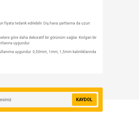
fiyata tedarik edilebilir. Dış hava şartlarına da uzun
lere göre daha dekoratif bir görünüm sağlar. Kırılgan bir
rtlarına uygundur.
 kullanıma uygundur. 0,50mm, 1mm, 1,5mm kalınlıklarında
za iletebilirsiniz.
KAYDOL