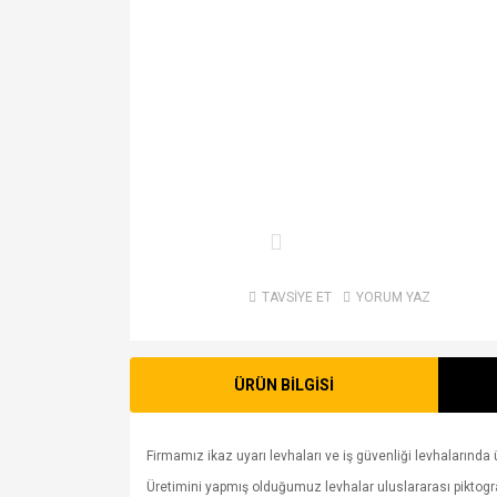
TAVSİYE ET
YORUM YAZ
ÜRÜN BİLGİSİ
Firmamız ikaz uyarı levhaları ve iş güvenliği levhalarında ü
Üretimini yapmış olduğumuz levhalar uluslararası piktogram