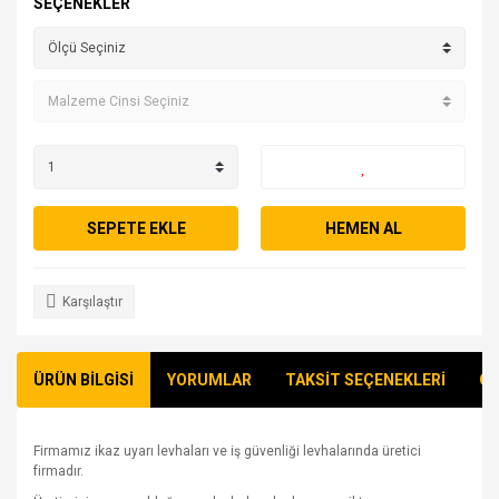
SEÇENEKLER
SEPETE EKLE
HEMEN AL
Karşılaştır
ÜRÜN BİLGİSİ
YORUMLAR
TAKSİT SEÇENEKLERİ
ÖN
Firmamız ikaz uyarı levhaları ve iş güvenliği levhalarında üretici
firmadır.