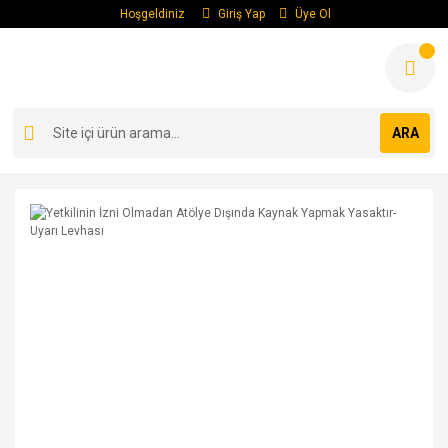
Hoşgeldiniz
Giriş Yap
Üye Ol
ARA