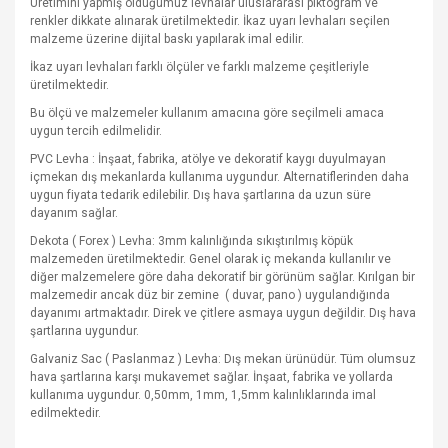
Üretimini yapmış olduğumuz levhalar uluslararası piktogram ve
renkler dikkate alınarak üretilmektedir. İkaz uyarı levhaları seçilen
malzeme üzerine dijital baskı yapılarak imal edilir.
İkaz uyarı levhaları farklı ölçüler ve farklı malzeme çeşitleriyle
üretilmektedir.
Bu ölçü ve malzemeler kullanım amacına göre seçilmeli amaca
uygun tercih edilmelidir.
PVC Levha : İnşaat, fabrika, atölye ve dekoratif kaygı duyulmayan
içmekan dış mekanlarda kullanıma uygundur. Alternatiflerinden daha
uygun fiyata tedarik edilebilir. Dış hava şartlarına da uzun süre
dayanım sağlar.
Dekota ( Forex ) Levha: 3mm kalınlığında sıkıştırılmış köpük
malzemeden üretilmektedir. Genel olarak iç mekanda kullanılır ve
diğer malzemelere göre daha dekoratif bir görünüm sağlar. Kırılgan bir
malzemedir ancak düz bir zemine
( duvar, pano ) uygulandığında
dayanımı artmaktadır. Direk ve çitlere asmaya uygun değildir. Dış hava
şartlarına uygundur.
Galvaniz Sac ( Paslanmaz ) Levha: Dış mekan ürünüdür. Tüm olumsuz
hava şartlarına karşı mukavemet sağlar. İnşaat, fabrika ve yollarda
kullanıma uygundur. 0,50mm, 1mm, 1,5mm kalınlıklarında imal
edilmektedir.