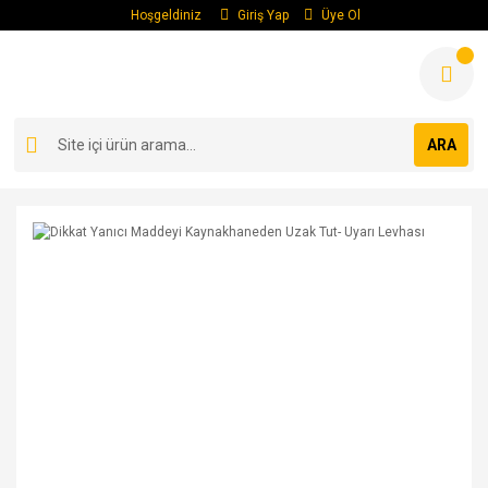
Hoşgeldiniz
Giriş Yap
Üye Ol
ARA