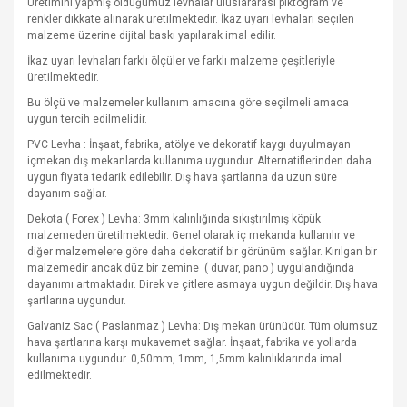
Üretimini yapmış olduğumuz levhalar uluslararası piktogram ve
renkler dikkate alınarak üretilmektedir. İkaz uyarı levhaları seçilen
malzeme üzerine dijital baskı yapılarak imal edilir.
İkaz uyarı levhaları farklı ölçüler ve farklı malzeme çeşitleriyle
üretilmektedir.
Bu ölçü ve malzemeler kullanım amacına göre seçilmeli amaca
uygun tercih edilmelidir.
PVC Levha : İnşaat, fabrika, atölye ve dekoratif kaygı duyulmayan
içmekan dış mekanlarda kullanıma uygundur. Alternatiflerinden daha
uygun fiyata tedarik edilebilir. Dış hava şartlarına da uzun süre
dayanım sağlar.
Dekota ( Forex ) Levha: 3mm kalınlığında sıkıştırılmış köpük
malzemeden üretilmektedir. Genel olarak iç mekanda kullanılır ve
diğer malzemelere göre daha dekoratif bir görünüm sağlar. Kırılgan bir
malzemedir ancak düz bir zemine
( duvar, pano ) uygulandığında
dayanımı artmaktadır. Direk ve çitlere asmaya uygun değildir. Dış hava
şartlarına uygundur.
Galvaniz Sac ( Paslanmaz ) Levha: Dış mekan ürünüdür. Tüm olumsuz
hava şartlarına karşı mukavemet sağlar. İnşaat, fabrika ve yollarda
kullanıma uygundur. 0,50mm, 1mm, 1,5mm kalınlıklarında imal
edilmektedir.