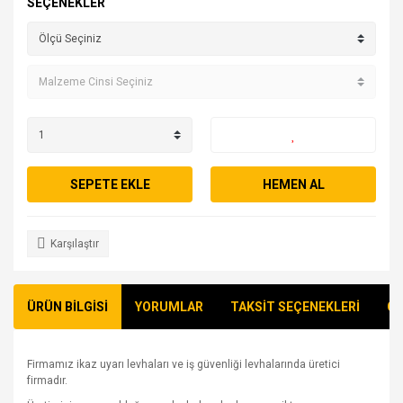
SEÇENEKLER
SEPETE EKLE
HEMEN AL
Karşılaştır
ÜRÜN BİLGİSİ
YORUMLAR
TAKSİT SEÇENEKLERİ
ÖN
Firmamız ikaz uyarı levhaları ve iş güvenliği levhalarında üretici
firmadır.