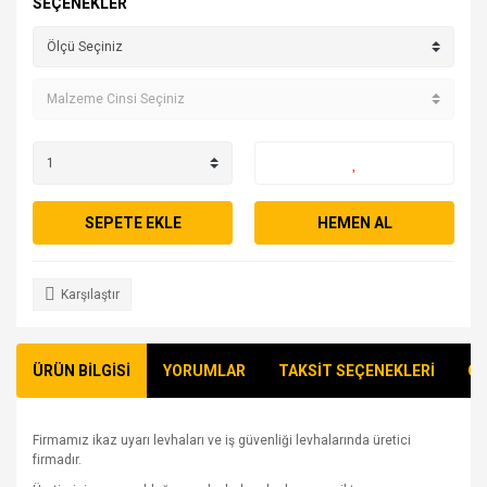
SEÇENEKLER
SEPETE EKLE
HEMEN AL
Karşılaştır
ÜRÜN BİLGİSİ
YORUMLAR
TAKSİT SEÇENEKLERİ
ÖN
Firmamız ikaz uyarı levhaları ve iş güvenliği levhalarında üretici
firmadır.