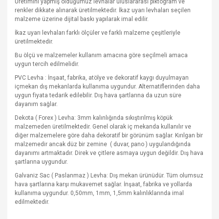
Üretimini yapmış olduğumuz levhalar uluslararası piktogram ve
renkler dikkate alınarak üretilmektedir. İkaz uyarı levhaları seçilen
malzeme üzerine dijital baskı yapılarak imal edilir.
İkaz uyarı levhaları farklı ölçüler ve farklı malzeme çeşitleriyle
üretilmektedir.
Bu ölçü ve malzemeler kullanım amacına göre seçilmeli amaca
uygun tercih edilmelidir.
PVC Levha : İnşaat, fabrika, atölye ve dekoratif kaygı duyulmayan
içmekan dış mekanlarda kullanıma uygundur. Alternatiflerinden daha
uygun fiyata tedarik edilebilir. Dış hava şartlarına da uzun süre
dayanım sağlar.
Dekota ( Forex ) Levha: 3mm kalınlığında sıkıştırılmış köpük
malzemeden üretilmektedir. Genel olarak iç mekanda kullanılır ve
diğer malzemelere göre daha dekoratif bir görünüm sağlar. Kırılgan bir
malzemedir ancak düz bir zemine
( duvar, pano ) uygulandığında
dayanımı artmaktadır. Direk ve çitlere asmaya uygun değildir. Dış hava
şartlarına uygundur.
Galvaniz Sac ( Paslanmaz ) Levha: Dış mekan ürünüdür. Tüm olumsuz
hava şartlarına karşı mukavemet sağlar. İnşaat, fabrika ve yollarda
kullanıma uygundur. 0,50mm, 1mm, 1,5mm kalınlıklarında imal
edilmektedir.