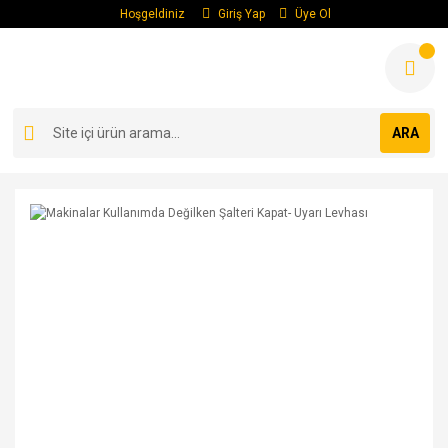
Hoşgeldiniz
Giriş Yap
Üye Ol
ARA