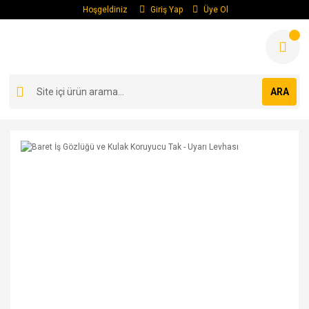
Hoşgeldiniz
Giriş Yap
Üye Ol
ARA