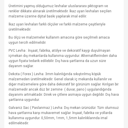
Üretimini yapmış olduğumuz levhalar uluslararası piktogram ve
renkler dikkate alınarak üretilmektedir. İkaz uyarı levhaları seçilen
malzeme üzerine dijital baskı yapılarak imal edilir.
İkaz uyarı levhaları farklı ölçüler ve farklı malzeme çeşitleriyle
üretilmektedir.
Bu ölçü ve malzemeler kullanım amacına göre seçilmeli amaca
uygun tercih edilmelidir.
PVC Levha : İnşaat, fabrika, atölye ve dekoratif kaygı duyulmayan
içmekan dış mekanlarda kullanıma uygundur. Alternatiflerinden daha
uygun fiyata tedarik edilebilir. Dış hava şartlarına da uzun süre
dayanım sağlar.
Dekota ( Forex ) Levha: 3mm kalınlığında sıkıştırılmış köpük
malzemeden üretilmektedir. Genel olarak iç mekanda kullanılır ve
diğer malzemelere göre daha dekoratif bir görünüm sağlar. Kırılgan bir
malzemedir ancak düz bir zemine
( duvar, pano ) uygulandığında
dayanımı artmaktadır. Direk ve çitlere asmaya uygun değildir. Dış hava
şartlarına uygundur.
Galvaniz Sac ( Paslanmaz ) Levha: Dış mekan ürünüdür. Tüm olumsuz
hava şartlarına karşı mukavemet sağlar. İnşaat, fabrika ve yollarda
kullanıma uygundur. 0,50mm, 1mm, 1,5mm kalınlıklarında imal
edilmektedir.