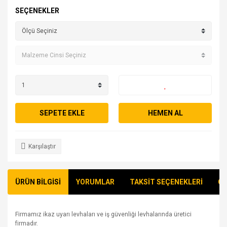
SEÇENEKLER
SEPETE EKLE
HEMEN AL
Karşılaştır
ÜRÜN BİLGİSİ
YORUMLAR
TAKSİT SEÇENEKLERİ
ÖN
Firmamız ikaz uyarı levhaları ve iş güvenliği levhalarında üretici
firmadır.