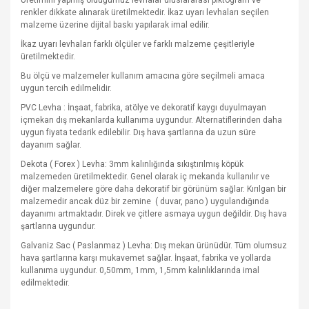
Üretimini yapmış olduğumuz levhalar uluslararası piktogram ve
renkler dikkate alınarak üretilmektedir. İkaz uyarı levhaları seçilen
malzeme üzerine dijital baskı yapılarak imal edilir.
İkaz uyarı levhaları farklı ölçüler ve farklı malzeme çeşitleriyle
üretilmektedir.
Bu ölçü ve malzemeler kullanım amacına göre seçilmeli amaca
uygun tercih edilmelidir.
PVC Levha : İnşaat, fabrika, atölye ve dekoratif kaygı duyulmayan
içmekan dış mekanlarda kullanıma uygundur. Alternatiflerinden daha
uygun fiyata tedarik edilebilir. Dış hava şartlarına da uzun süre
dayanım sağlar.
Dekota ( Forex ) Levha: 3mm kalınlığında sıkıştırılmış köpük
malzemeden üretilmektedir. Genel olarak iç mekanda kullanılır ve
diğer malzemelere göre daha dekoratif bir görünüm sağlar. Kırılgan bir
malzemedir ancak düz bir zemine
( duvar, pano ) uygulandığında
dayanımı artmaktadır. Direk ve çitlere asmaya uygun değildir. Dış hava
şartlarına uygundur.
Galvaniz Sac ( Paslanmaz ) Levha: Dış mekan ürünüdür. Tüm olumsuz
hava şartlarına karşı mukavemet sağlar. İnşaat, fabrika ve yollarda
kullanıma uygundur. 0,50mm, 1mm, 1,5mm kalınlıklarında imal
edilmektedir.