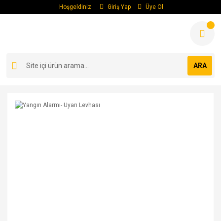
Hoşgeldiniz
Giriş Yap
Üye Ol
ARA