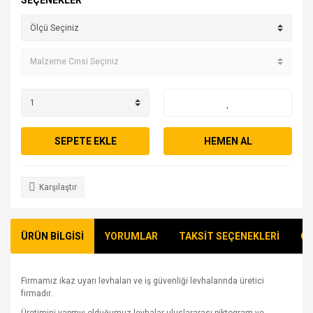
SEÇENEKLER
SEPETE EKLE
HEMEN AL
Karşılaştır
ÜRÜN BİLGİSİ
YORUMLAR
TAKSİT SEÇENEKLERİ
ÖN
Firmamız ikaz uyarı levhaları ve iş güvenliği levhalarında üretici
firmadır.