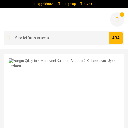
Hoşgeldiniz
Giriş Yap
Üye Ol
ARA