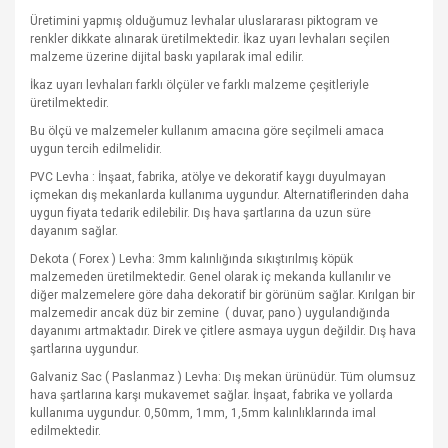
Üretimini yapmış olduğumuz levhalar uluslararası piktogram ve
renkler dikkate alınarak üretilmektedir. İkaz uyarı levhaları seçilen
malzeme üzerine dijital baskı yapılarak imal edilir.
İkaz uyarı levhaları farklı ölçüler ve farklı malzeme çeşitleriyle
üretilmektedir.
Bu ölçü ve malzemeler kullanım amacına göre seçilmeli amaca
uygun tercih edilmelidir.
PVC Levha : İnşaat, fabrika, atölye ve dekoratif kaygı duyulmayan
içmekan dış mekanlarda kullanıma uygundur. Alternatiflerinden daha
uygun fiyata tedarik edilebilir. Dış hava şartlarına da uzun süre
dayanım sağlar.
Dekota ( Forex ) Levha: 3mm kalınlığında sıkıştırılmış köpük
malzemeden üretilmektedir. Genel olarak iç mekanda kullanılır ve
diğer malzemelere göre daha dekoratif bir görünüm sağlar. Kırılgan bir
malzemedir ancak düz bir zemine
( duvar, pano ) uygulandığında
dayanımı artmaktadır. Direk ve çitlere asmaya uygun değildir. Dış hava
şartlarına uygundur.
Galvaniz Sac ( Paslanmaz ) Levha: Dış mekan ürünüdür. Tüm olumsuz
hava şartlarına karşı mukavemet sağlar. İnşaat, fabrika ve yollarda
kullanıma uygundur. 0,50mm, 1mm, 1,5mm kalınlıklarında imal
edilmektedir.