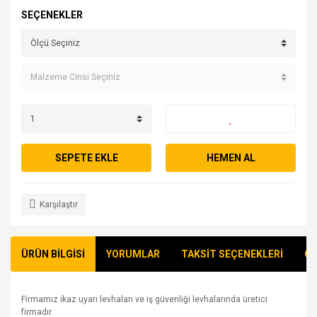
SEÇENEKLER
SEPETE EKLE
HEMEN AL
Karşılaştır
ÜRÜN BİLGİSİ
YORUMLAR
TAKSİT SEÇENEKLERİ
ÖN
Firmamız ikaz uyarı levhaları ve iş güvenliği levhalarında üretici
firmadır.