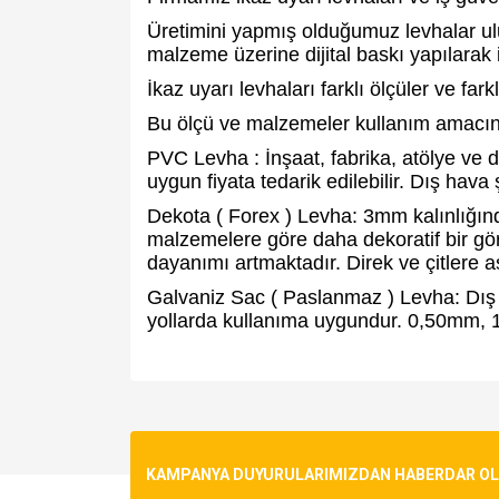
Üretimini yapmış olduğumuz levhalar ulus
malzeme üzerine dijital baskı yapılarak i
İkaz uyarı levhaları farklı ölçüler ve far
Bu ölçü ve malzemeler kullanım amacına
PVC Levha : İnşaat, fabrika, atölye ve
uygun fiyata tedarik edilebilir. Dış hav
Dekota ( Forex ) Levha: 3mm kalınlığınd
malzemelere göre daha dekoratif bir gö
dayanımı artmaktadır. Direk ve çitlere 
Galvaniz Sac ( Paslanmaz ) Levha: Dış
yollarda kullanıma uygundur. 0,50mm, 1
Bu ürünün fiyat bilgisi, resim, ürün açıklamalarında v
Görüş ve önerileriniz için teşekkür ederiz.
Ürün resmi kalitesiz, bozuk veya görüntülenemiyo
KAMPANYA DUYURULARIMIZDAN HABERDAR OLMA