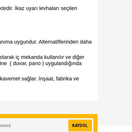
edir. İkaz uyarı levhaları seçilen
anıma uygundur. Alternatiflerinden daha
larak iç mekanda kullanılır ve diğer
ine ( duvar, pano ) uygulandığında
avemet sağlar. İnşaat, fabrika ve
za iletebilirsiniz.
KAYDOL