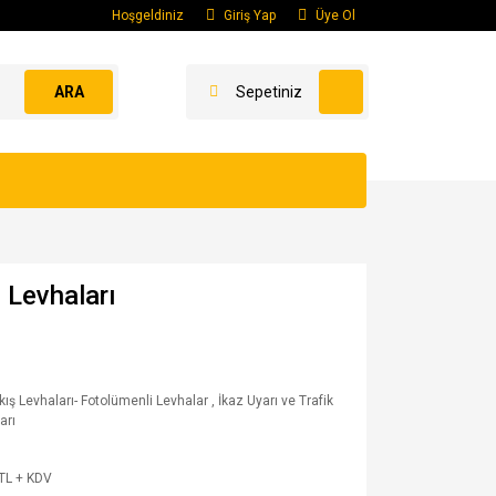
Hoşgeldiniz
Giriş Yap
Üye Ol
ARA
Sepetiniz
ı Levhaları
ıkış Levhaları- Fotolümenli Levhalar
,
İkaz Uyarı ve Trafik
arı
TL + KDV