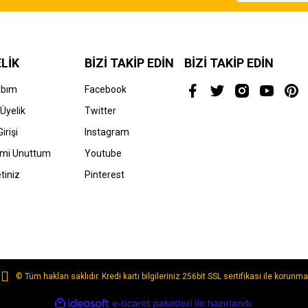
LİK
BİZİ TAKİP EDİN
BİZİ TAKİP EDİN
abım
Facebook
Üyelik
Twitter
irişi
Instagram
Gönder
emi Unuttum
Youtube
tiniz
Pinterest
© Tüm hakları saklıdır. Kredi kartı bilgileriniz 256bit SSL sertifikası ile korunma
ile
ideasoft
e-