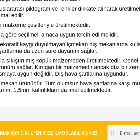
lararası piktogram ve renkler dikkate alınarak üretilmekt
mal edilir.
klı malzeme çeşitleriyle üretilmektedir.
 göre seçilmeli amaca uygun tercih edilmelidir.
 dekoratif kaygı duyulmayan içmekan dış mekanlarda kull
a şartlarına da uzun süre dayanım sağlar.
a sıkıştırılmış köpük malzemeden üretilmektedir. Genel o
rünüm sağlar. Kırılgan bir malzemedir ancak düz bir zem
asmaya uygun değildir. Dış hava şartlarına uygundur.
 mekan ürünüdür. Tüm olumsuz hava şartlarına karşı muk
mm, 1,5mm kalınlıklarında imal edilmektedir.
e diğer konularda yetersiz gördüğünüz noktaları öneri formunu kullanarak tarafımı
Bu ürüne ilk yorumu siz yapın!
r.
K İÇİN E-BÜLTENİMİZE KAYDOLABİLİRSİNİZ!
Yorum Yaz