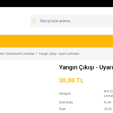
ları- Fotolümenli Levhalar
Yangın Çıkışı - Uyarı Levhaları
Yangın Çıkışı - Uyar
30,00 TL
Acil Ç
Kategori
Levhal
Stok Kodu
FL-59
Fiyat
25,00 