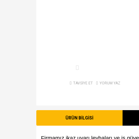
TAVSİYE ET
YORUM YAZ
ÜRÜN BİLGİSİ
Firmamız ikaz uyarı levhaları ve iş güven