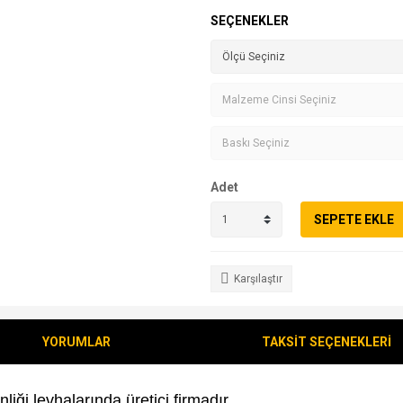
SEÇENEKLER
Adet
SEPETE EKLE
Karşılaştır
YORUMLAR
TAKSİT SEÇENEKLERİ
liği levhalarında üretici firmadır.