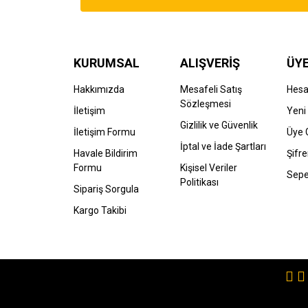
Ürün açıklamasında eksik bilgiler bulunuyor.
Ürün bilgilerinde hatalar bulunuyor.
Ürün fiyatı diğer sitelerden daha pahalı.
Bu ürüne benzer farklı alternatifler olmalı.
KURUMSAL
ALIŞVERİŞ
ÜYE
Hakkımızda
Mesafeli Satış
Hes
Sözleşmesi
İletişim
Yeni 
Gizlilik ve Güvenlik
İletişim Formu
Üye G
İptal ve İade Şartları
Havale Bildirim
Şifr
Formu
Kişisel Veriler
Sepe
Politikası
Sipariş Sorgula
Kargo Takibi