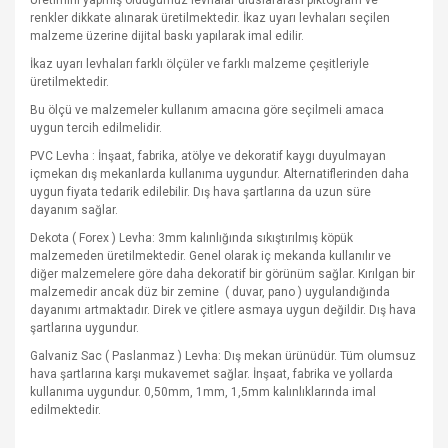
Üretimini yapmış olduğumuz levhalar uluslararası piktogram ve
renkler dikkate alınarak üretilmektedir. İkaz uyarı levhaları seçilen
malzeme üzerine dijital baskı yapılarak imal edilir.
İkaz uyarı levhaları farklı ölçüler ve farklı malzeme çeşitleriyle
üretilmektedir.
Bu ölçü ve malzemeler kullanım amacına göre seçilmeli amaca
uygun tercih edilmelidir.
PVC Levha : İnşaat, fabrika, atölye ve dekoratif kaygı duyulmayan
içmekan dış mekanlarda kullanıma uygundur. Alternatiflerinden daha
uygun fiyata tedarik edilebilir. Dış hava şartlarına da uzun süre
dayanım sağlar.
Dekota ( Forex ) Levha: 3mm kalınlığında sıkıştırılmış köpük
malzemeden üretilmektedir. Genel olarak iç mekanda kullanılır ve
diğer malzemelere göre daha dekoratif bir görünüm sağlar. Kırılgan bir
malzemedir ancak düz bir zemine
( duvar, pano ) uygulandığında
dayanımı artmaktadır. Direk ve çitlere asmaya uygun değildir. Dış hava
şartlarına uygundur.
Galvaniz Sac ( Paslanmaz ) Levha: Dış mekan ürünüdür. Tüm olumsuz
hava şartlarına karşı mukavemet sağlar. İnşaat, fabrika ve yollarda
kullanıma uygundur. 0,50mm, 1mm, 1,5mm kalınlıklarında imal
edilmektedir.