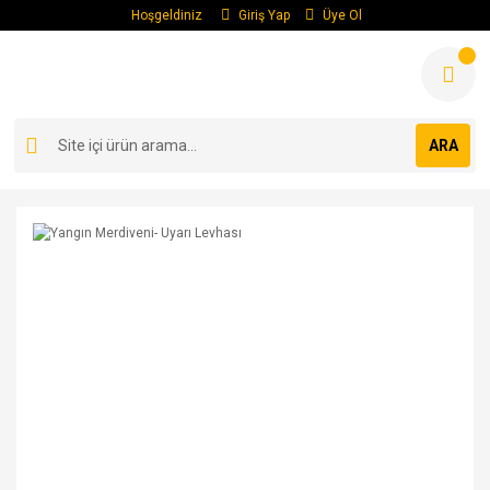
Hoşgeldiniz
Giriş Yap
Üye Ol
ARA