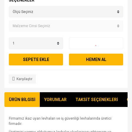
SEÇENEKLER
SEPETE EKLE
HEMEN AL
Karşılaştır
ÜRÜN BİLGİSİ
YORUMLAR
TAKSİT SEÇENEKLERİ
ÖN
Firmamız ikaz uyarı levhaları ve iş güvenliği levhalarında üretici
firmadır.