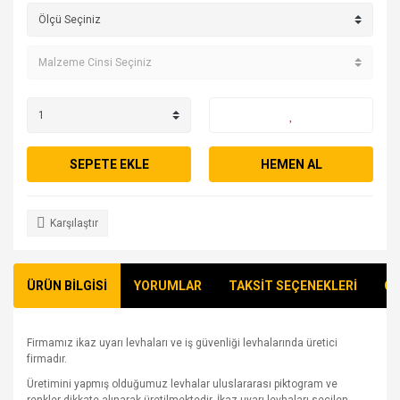
SEPETE EKLE
HEMEN AL
Karşılaştır
ÜRÜN BİLGİSİ
YORUMLAR
TAKSİT SEÇENEKLERİ
ÖN
Firmamız ikaz uyarı levhaları ve iş güvenliği levhalarında üretici
firmadır.
Üretimini yapmış olduğumuz levhalar uluslararası piktogram ve