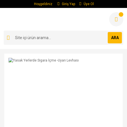
Hoşgeldiniz
Giriş Yap
Üye Ol
ARA