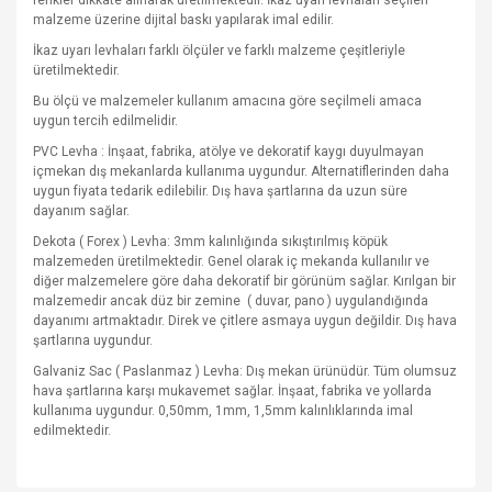
renkler dikkate alınarak üretilmektedir. İkaz uyarı levhaları seçilen
malzeme üzerine dijital baskı yapılarak imal edilir.
İkaz uyarı levhaları farklı ölçüler ve farklı malzeme çeşitleriyle
üretilmektedir.
Bu ölçü ve malzemeler kullanım amacına göre seçilmeli amaca
uygun tercih edilmelidir.
PVC Levha : İnşaat, fabrika, atölye ve dekoratif kaygı duyulmayan
içmekan dış mekanlarda kullanıma uygundur. Alternatiflerinden daha
uygun fiyata tedarik edilebilir. Dış hava şartlarına da uzun süre
dayanım sağlar.
Dekota ( Forex ) Levha: 3mm kalınlığında sıkıştırılmış köpük
malzemeden üretilmektedir. Genel olarak iç mekanda kullanılır ve
diğer malzemelere göre daha dekoratif bir görünüm sağlar. Kırılgan bir
malzemedir ancak düz bir zemine
( duvar, pano ) uygulandığında
dayanımı artmaktadır. Direk ve çitlere asmaya uygun değildir. Dış hava
şartlarına uygundur.
Galvaniz Sac ( Paslanmaz ) Levha: Dış mekan ürünüdür. Tüm olumsuz
hava şartlarına karşı mukavemet sağlar. İnşaat, fabrika ve yollarda
kullanıma uygundur. 0,50mm, 1mm, 1,5mm kalınlıklarında imal
edilmektedir.