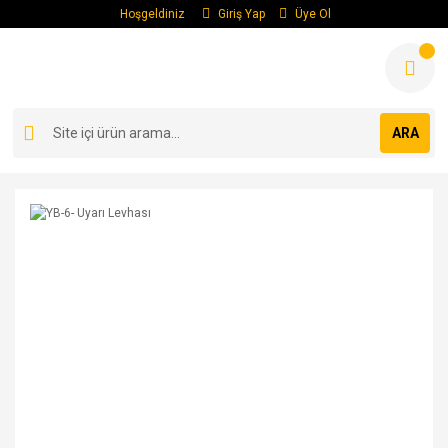
Hoşgeldiniz
Giriş Yap
Üye Ol
ARA