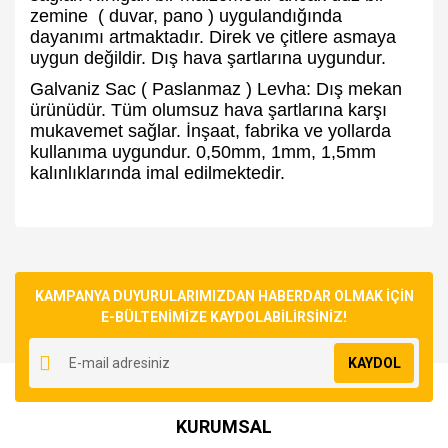
zemine ( duvar, pano ) uygulandığında
dayanımı artmaktadır. Direk ve çitlere asmaya
uygun değildir. Dış hava şartlarına uygundur.
Galvaniz Sac ( Paslanmaz ) Levha: Dış mekan
ürünüdür. Tüm olumsuz hava şartlarına karşı
mukavemet sağlar. İnşaat, fabrika ve yollarda
kullanıma uygundur. 0,50mm, 1mm, 1,5mm
kalınlıklarında imal edilmektedir.
Bu ürünün fiyat bilgisi, resim, ürün açıklamalarında ve diğer
konularda yetersiz gördüğünüz noktaları öneri formunu
Bu ürüne ilk yorumu siz yapın!
kullanarak tarafımıza iletebilirsiniz.
Görüş ve önerileriniz için teşekkür ederiz.
KAMPANYA DUYURULARIMIZDAN HABERDAR OLMAK İÇİN
E-BÜLTENİMİZE KAYDOLABİLİRSİNİZ!
Yorum Yaz
Ürün resmi kalitesiz, bozuk veya görüntülenemiyor.
KAYDOL
Ürün açıklamasında eksik bilgiler bulunuyor.
Ürün bilgilerinde hatalar bulunuyor.
KURUMSAL
Ürün fiyatı diğer sitelerden daha pahalı.