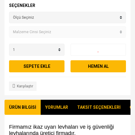
SEÇENEKLER
SEPETE EKLE
HEMEN AL
Karşılaştır
ÜRÜN BİLGİSİ
YORUMLAR
TAKSİT SEÇENEKLERİ
ÖN
Firmamız ikaz uyarı levhaları ve iş güvenliği
levhalarında üretici firmadır.