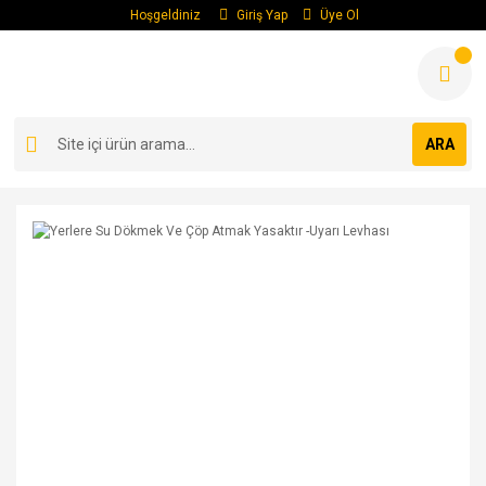
Hoşgeldiniz
Giriş Yap
Üye Ol
ARA