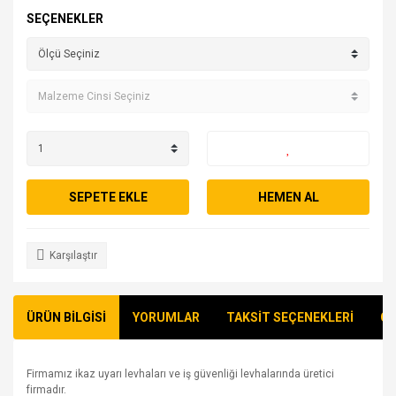
SEÇENEKLER
SEPETE EKLE
HEMEN AL
Karşılaştır
ÜRÜN BİLGİSİ
YORUMLAR
TAKSİT SEÇENEKLERİ
ÖN
Firmamız ikaz uyarı levhaları ve iş güvenliği levhalarında üretici
firmadır.