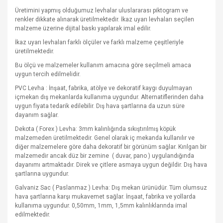
Üretimini yapmış olduğumuz levhalar uluslararası piktogram ve
renkler dikkate alınarak üretilmektedir. İkaz uyarı levhaları seçilen
malzeme üzerine dijital baskı yapılarak imal edilir.
İkaz uyarı levhaları farklı ölçüler ve farklı malzeme çeşitleriyle
üretilmektedir.
Bu ölçü ve malzemeler kullanım amacına göre seçilmeli amaca
uygun tercih edilmelidir.
PVC Levha : İnşaat, fabrika, atölye ve dekoratif kaygı duyulmayan
içmekan dış mekanlarda kullanıma uygundur. Alternatiflerinden daha
uygun fiyata tedarik edilebilir. Dış hava şartlarına da uzun süre
dayanım sağlar.
Dekota ( Forex ) Levha: 3mm kalınlığında sıkıştırılmış köpük
malzemeden üretilmektedir. Genel olarak iç mekanda kullanılır ve
diğer malzemelere göre daha dekoratif bir görünüm sağlar. Kırılgan bir
malzemedir ancak düz bir zemine
( duvar, pano ) uygulandığında
dayanımı artmaktadır. Direk ve çitlere asmaya uygun değildir. Dış hava
şartlarına uygundur.
Galvaniz Sac ( Paslanmaz ) Levha: Dış mekan ürünüdür. Tüm olumsuz
hava şartlarına karşı mukavemet sağlar. İnşaat, fabrika ve yollarda
kullanıma uygundur. 0,50mm, 1mm, 1,5mm kalınlıklarında imal
edilmektedir.