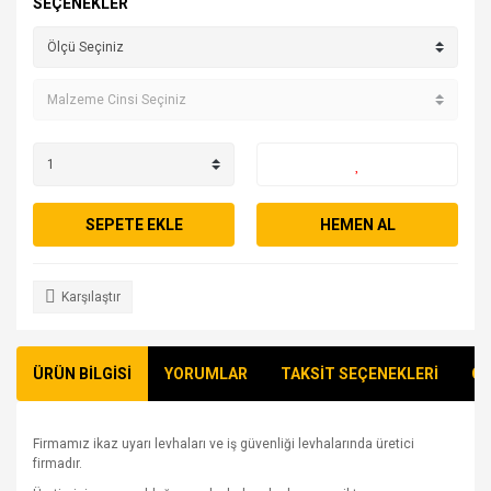
SEÇENEKLER
SEPETE EKLE
HEMEN AL
Karşılaştır
ÜRÜN BİLGİSİ
YORUMLAR
TAKSİT SEÇENEKLERİ
ÖN
Firmamız ikaz uyarı levhaları ve iş güvenliği levhalarında üretici
firmadır.