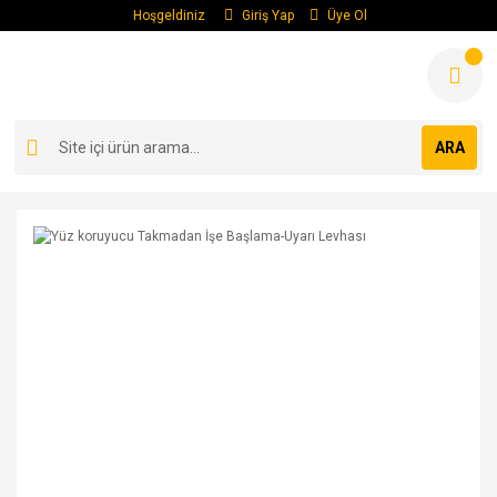
Hoşgeldiniz
Giriş Yap
Üye Ol
ARA